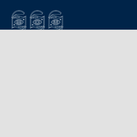
Dyrektor
merytoryczna oraz
organizacja
szkolenia:
dr Julia E.
Wahl
E-
mail
:
info@cftpoland.com.pl
Tel.:
(0048) 608 079