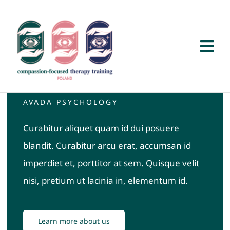
Przejdź
do
zawartości
Tog
Nav
Aktualności
AVADA PSYCHOLOGY
CFT/CMT
Curabitur aliquet quam id dui posuere
blandit. Curabitur arcu erat, accumsan id
Szkolenie
imperdiet et, porttitor at sem. Quisque velit
nisi, pretium ut lacinia in, elementum id.
Badania i zasoby
Osoby
Learn more about us